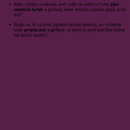
Máte výčitky svedomia, keď vidíte tie krikľavé torty
plné
umelých farbív
a príchutí, ktoré deckám zafarbia jazyk na tri
dni?
Bojíte sa, že za tortu zaplatíte nemalé peniaze, no výsledok
bude
preplácaný a gýčový
, za ktorý sa pred hosťami budete
tak trochu hanbiť?