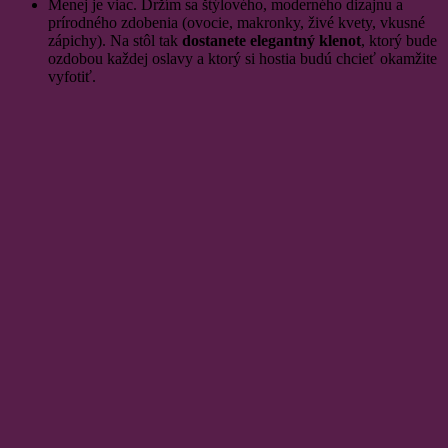
Menej je viac. Držím sa štýlového, moderného dizajnu a
prírodného zdobenia (ovocie, makronky, živé kvety, vkusné
zápichy). Na stôl tak
dostanete elegantný klenot
, ktorý bude
ozdobou každej oslavy a ktorý si hostia budú chcieť okamžite
vyfotiť.