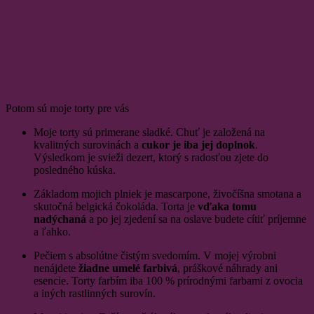
Potom sú moje torty pre vás
Moje torty sú primerane sladké. Chuť je založená na
kvalitných surovinách a
cukor je iba jej doplnok
.
Výsledkom je svieži dezert, ktorý s radosťou zjete do
posledného kúska.
Základom mojich plniek je mascarpone, živočíšna smotana a
skutočná belgická čokoláda. Torta je
vďaka tomu
nadýchaná
a po jej zjedení sa na oslave budete cítiť príjemne
a ľahko.
Pečiem s absolútne čistým svedomím. V mojej výrobni
nenájdete
žiadne umelé farbivá
, práškové náhrady ani
esencie. Torty farbím iba 100 % prírodnými farbami z ovocia
a iných rastlinných surovín.