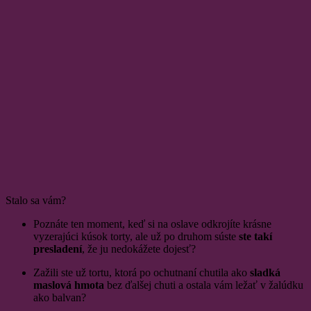
Stalo sa vám?
Poznáte ten moment, keď si na oslave odkrojíte krásne
vyzerajúci kúsok torty, ale už po druhom súste
ste takí
presladení
, že ju nedokážete dojesť?
Zažili ste už tortu, ktorá po ochutnaní chutila ako
sladká
maslová hmota
bez ďalšej chuti a ostala vám ležať v žalúdku
ako balvan?