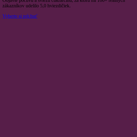
Objavte poctivú a sviežu cukrárčinu, za ktorú mi 100+ reálnych
zákazníkov udelilo 5,0 hviezdičiek.
Vyberte si príchuť