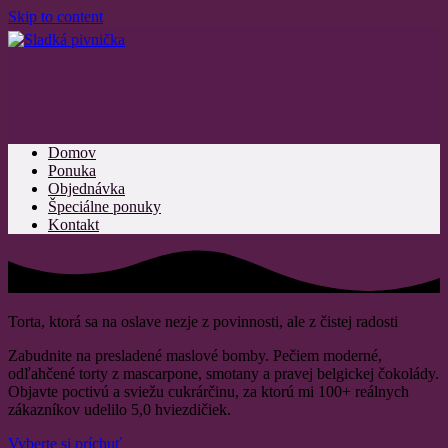
Skip to content
Domov
Ponuka
Objednávka
Špeciálne ponuky
Kontakt
Torta, ktorá sa na oslave nezje z povinnosti, ale z čistej radosti
Zabudnite na presladené maslové bomby. Pečiem moderné,
odľahčené torty z mascarpone, smotany a pravej belgickej čokolády.
Objavte poctivú a sviežu cukrárčinu, za ktorú mi 100+ reálnych
zákazníkov udelilo 5,0 hviezdičiek.
Vyberte si príchuť