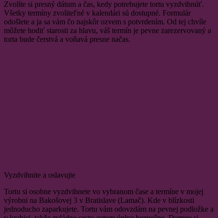
Zvolíte si presný dátum a čas, kedy potrebujete tortu vyzdvihnúť.
Všetky termíny zvoliteľné v kalendári sú dostupné. Formulár
odošlete a ja sa vám čo najskôr ozvem s potvrdením. Od tej chvíle
môžete hodiť starosti za hlavu, váš termín je pevne zarezervovaný a
torta bude čerstvá a voňavá presne načas.
Vyzdvihnite a oslavujte
Tortu si osobne vyzdvihnete vo vybranom čase a termíne v mojej
výrobni na Bakošovej 3 v Bratislave (Lamač). Kde v blízkosti
jednoducho zaparkujete. Tortu vám odovzdám na pevnej podložke a
v krabici, takže zvládne cestu autom úplne bezpečne. Domov si